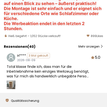
auf einen Blick zu sehen – äußerst praktisch!
Die Montage ist sehr einfach und er eignet sich
für verschiedene Orte wie Schlafzimmer oder
Küche.
Die Werbeaktion endet in den letzten 2
Stunden.
Heiß begehrt –
1,052
Stücke verkauft!
899
Likes
Rezensionen(
40
)
Mehr anzeigen
H****
3 Mal gekauft
5.0
2026-08-09
Total klasse finde ich, dass man für die
Inbetriebnahme kein einziges Werkzeug benötigt,
was für mich als handwerklich unbegabte Person
ein riesiger Pluspunkt ist. Trotz der Leichtigkeit
beim Auseinanderziehen steht alles bombenfest
auf dem Boden und trägt auch meine schweren
Bücherstapel ohne Probleme.
Qualitätssicherung