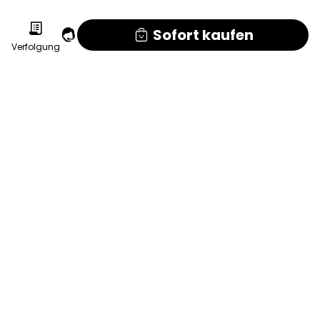
Sofort kaufen
Verfolgung
Navigation
Alltagsgegenstände
Gartengeräte
Outdoor-Sport
Kontaktieren Sie uns
Unternehmen: Miaoji Informationsberatungsdienst GmbH, Handan
Adresse:Nr. 6, Fünfte Straße, Dorf Sanlitun, Stadtteil Cizhou, Kreis Ci,
Stadt Handan, Provinz Hebei, China
Geschäftszeiten: Montag bis Samstag 9:00–18:00 Uhr (außer an
Feiertagen)
Telefon:16726419202
Über diese Website
Kontaktieren Sie uns
Über uns
Service-Richtlinie