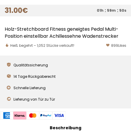
31
.00
€
:
:
01h
59m
49s
Holz-Stretchboard Fitness geneigtes Pedal Multi-
Position einstellbar Achillessehne Wadenstrecker
Heiß begehrt –
1,052
Stücke verkauft!
899
Likes
Qualitätssicherung
14 Tage Rückgaberecht
Schnelle Lieferung
Lieferung von Tür zu Tür
Beschreibung