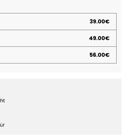
39
.00
€
49
.00
€
56
.00
€
ht
Tür