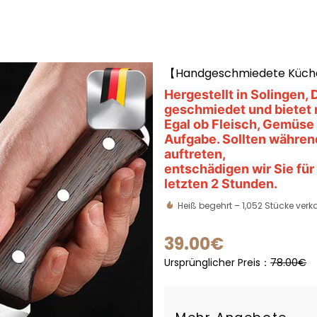
【Handgeschmiedete Küchen
Hergestellt in Solingen,
geschmiedet und bietet
Egal ob Fleisch, Gemüse
Aufgabe. Sollten währe
auftreten,
entschädigen wir Sie für 
letzten 2 Stunden.
Heiß begehrt –
1,052
Stücke verka
39
.00
€
Ursprünglicher Preis：
78.00
€