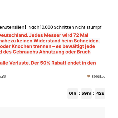
utensilien】Nach 10.000 Schnitten nicht stumpf
 Deutschland. Jedes Messer wird 72 Mal
 nahezu keinen Widerstand beim Schneiden.
 oder Knochen trennen – es bewältigt jede
nd des Gebrauchs Abnutzung oder Bruch
alle Verluste.
Der 50% Rabatt endet in den
uft!
899
Likes
01h
:
59m
:
40s